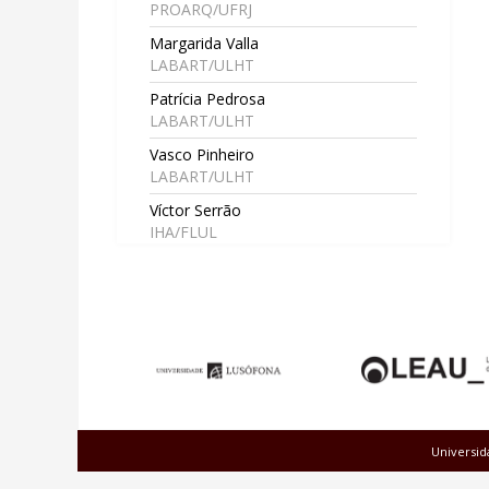
PROARQ/UFRJ
Margarida Valla
LABART/ULHT
Patrícia Pedrosa
LABART/ULHT
Vasco Pinheiro
LABART/ULHT
Víctor Serrão
IHA/FLUL
Universid