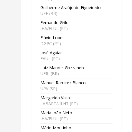
Guilherme Araújo de Figueiredo
UFF (BR)
Fernando Grilo
IHA/FLUL (PT)
Flávio Lopes
DGPC (PT)
José Aguiar
FAUL (PT)
Luiz Manoel Gazzaneo
UFRJ (BR)
Manuel Ramirez Blanco
UPV (SP)
Margarida Valla
LABART/ULHT (PT)
Maria João Neto
IHA/FLUL (PT)
Mário Moutinho