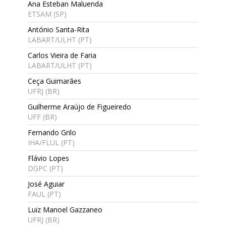
Ana Esteban Maluenda
ETSAM (SP)
António Santa-Rita
LABART/ULHT (PT)
Carlos Vieira de Faria
LABART/ULHT (PT)
Ceça Guimarães
UFRJ (BR)
Guilherme Araújo de Figueiredo
UFF (BR)
Fernando Grilo
IHA/FLUL (PT)
Flávio Lopes
DGPC (PT)
José Aguiar
FAUL (PT)
Luiz Manoel Gazzaneo
UFRJ (BR)